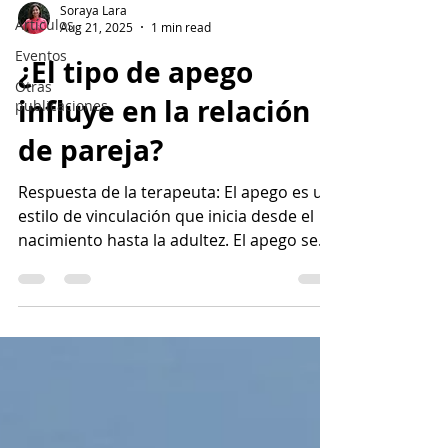
Soraya Lara
Artículos
Aug 21, 2025
1 min read
Eventos
¿El tipo de apego
Otras
influye en la relación
publicaciones
de pareja?
Respuesta de la terapeuta: El apego es un
estilo de vinculación que inicia desde el
nacimiento hasta la adultez. El apego se
sustenta en...