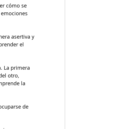
ber cómo se 
s emociones 
era asertiva y 
prender el 
a. La primera 
el otro, 
mprende la 
ocuparse de 