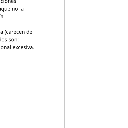
ociones 
nque no la 
ía.
a (carecen de 
dos son: 
ional excesiva. 
 