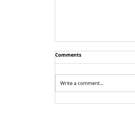
Comments
Write a comment...
¿Cuáles son las
consecuencias de los
desacuerdos entre los
padres respecto al estilo
de disciplina de los hijos?