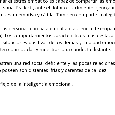
nar el estrés empático es capaz de compartir las em
ersona. Es decir, ante el dolor o sufrimiento ajeno,au
e muestra emotiva y cálida. También comparte la alegr
n las personas con baja empatía o ausencia de empatí
o). Los comportamientos característicos más destaca
as situaciones positivas de los demás y  frialdad emoc
enten conmovidas y muestran una conducta distante.
tran una red social deficiente y las pocas relaciones
 poseen son distantes, frías y carentes de calidez.
flejo de la inteligencia emocional.