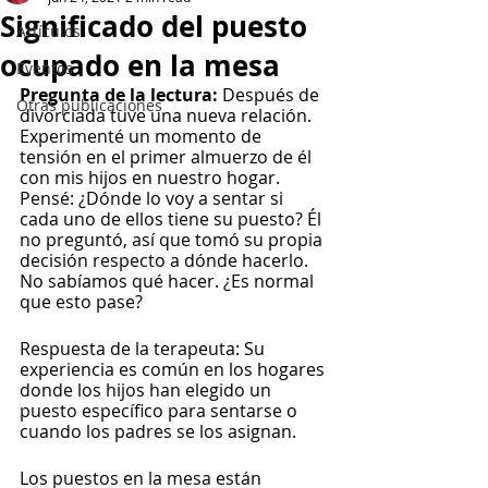
Significado del puesto
Artículos
ocupado en la mesa
Eventos
Pregunta de la lectura:
 Después de 
Otras publicaciones
divorciada tuve una nueva relación. 
Experimenté un momento de 
tensión en el primer almuerzo de él 
con mis hijos en nuestro hogar. 
Pensé: ¿Dónde lo voy a sentar si 
cada uno de ellos tiene su puesto? Él 
no preguntó, así que tomó su propia 
decisión respecto a dónde hacerlo. 
No sabíamos qué hacer. ¿Es normal 
que esto pase?
Respuesta de la terapeuta: Su 
experiencia es común en los hogares 
donde los hijos han elegido un 
puesto específico para sentarse o 
cuando los padres se los asignan.
Los puestos en la mesa están 