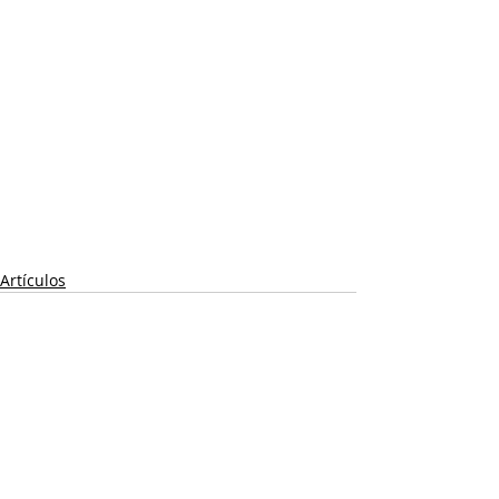
Artículos
Recent Posts
See All