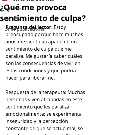
¿Qué me provoca
Artículos
sentimiento de culpa?
Eventos
Pregunta del lector
: Estoy 
Otras publicaciones
preocupado porque hace muchos 
años me siento atrapado en un 
sentimiento de culpa que me 
paraliza. Me gustaría saber cuáles 
son las consecuencias de vivir en 
estas condiciones y qué podría 
hacer para liberarme.
Respuesta de la terapeuta: Muchas 
personas viven atrapadas en este 
sentimiento que les paraliza 
emocionalmente; se experimenta 
inseguridad y la percepción 
constante de que se actuó mal, se 