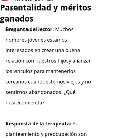
Parentalidad y méritos
Artículos
ganados
Eventos
Pregunta del lector: 
Muchos 
Otras publicaciones
hombres jóvenes estamos 
interesados en crear una buena 
relación con nuestros hijosy afianzar 
los vínculos para mantenerlos 
cercanos cuandoestemos viejos y no 
sentirnos abandonados. ¿Qué 
nosrecomienda?
Respuesta de la terapeuta: 
Su 
planteamiento y preocupación son 