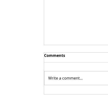
Comments
Write a comment...
¿Cómo puedo superar el
sentimiento de culpa?