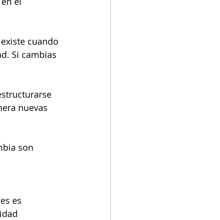
 en el
 existe cuando 
ad. Si cambias 
estructurarse
enera nuevas
mbia son
es es 
cidad