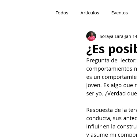
Todos
Artículos
Eventos
Soraya Lara
Jan 14
¿Es posi
Pregunta del lector
comportamientos mío
es un comportamien
joven. Es algo que
ser yo. ¿Verdad qu
Respuesta de la te
conducta, sus antec
influir en la constr
y asume mi comport