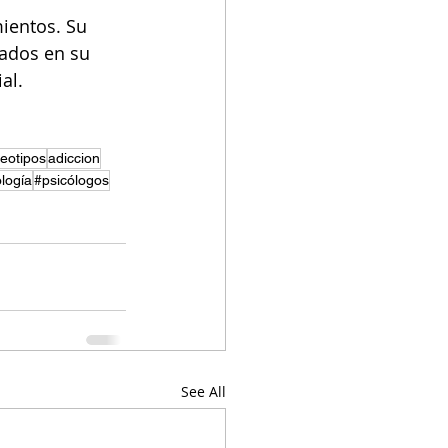
ientos. Su 
rados en su 
al.
eotipos
adiccion
ología
#psicólogos
See All