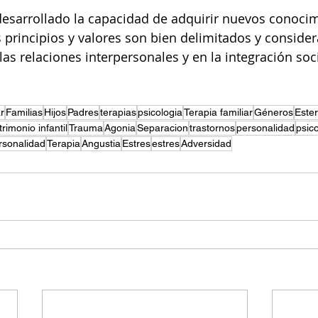
desarrollado la capacidad de adquirir nuevos conocim
os principios y valores son bien delimitados y conside
 las relaciones interpersonales y en la integración soci
r
Familias
Hijos
Padres
terapias
psicologia
Terapia familiar
Géneros
Ester
rimonio infantil
Trauma
Agonia
Separacion
trastornos
personalidad
psic
rsonalidad
Terapia
Angustia
Estres
estres
Adversidad