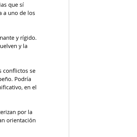
as que sí 
 a uno de los 
nante y rígido. 
uelven y la 
conflictos se 
peño. Podría 
ficativo, en el 
erizan por la 
an orientación 