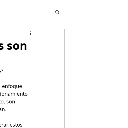
s son
s?
l enfoque 
cionamiento 
o, son 
an.
erar estos 