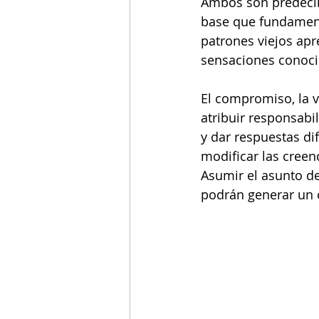
Ambos son predecib
base que fundament
patrones viejos ap
sensaciones conoci
El compromiso, la v
atribuir responsabi
y dar respuestas di
modificar las creenc
Asumir el asunto d
podrán generar un c