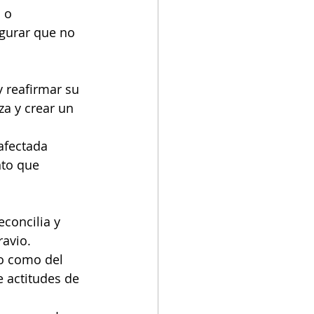
 o 
egurar que no 
 reafirmar su 
za y crear un 
afectada 
to que 
concilia y 
ravio.
no como del 
 actitudes de 