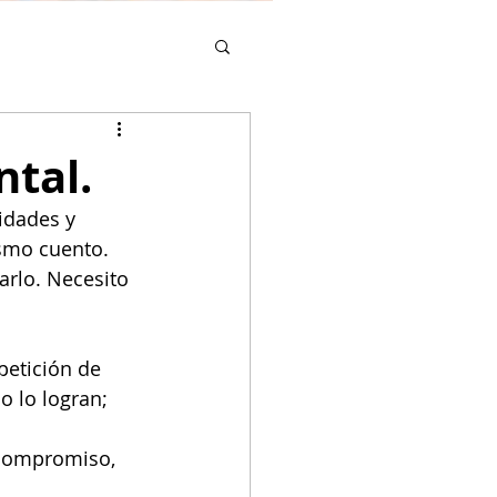
ntal.
idades y 
ismo cuento. 
rlo. Necesito 
petición de 
 lo logran; 
 compromiso, 