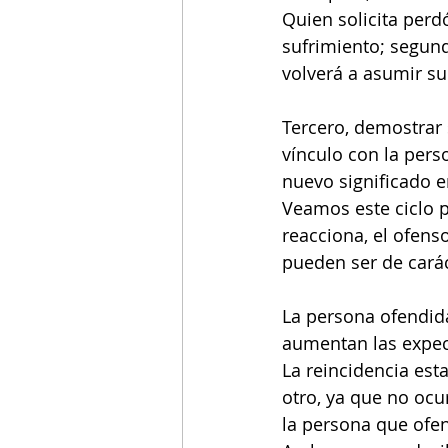
Quien solicita per
sufrimiento; segund
volverá a asumir s
Tercero, demostrar
vínculo con la pers
nuevo significado en
Veamos este ciclo p
reacciona, el ofen
pueden ser de carác
La persona ofendida
aumentan las expect
La reincidencia est
otro, ya que no ocu
la persona que ofen