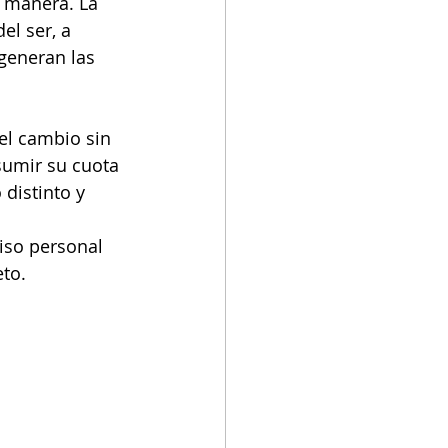
 manera. La 
l ser, a 
generan las 
el cambio sin 
sumir su cuota 
distinto y 
iso personal 
eto.