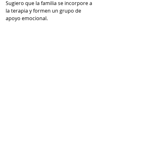
Sugiero que la familia se incorpore a 
la terapia y formen un grupo de 
apoyo emocional.
Psicologia
Relación familiar
Familias
Hijos
Padres
terapias
adiccion
Artículos